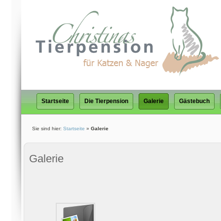
Startseite
Die Tierpension
Galerie
Gästebuch
Sie sind hier:
Startseite
»
Galerie
Galerie